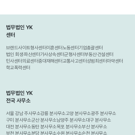
게 따져야 한다.
기로 한 계약을 이행하지 않은 혐의를 받는
다.일반적인 전세보증금 미반환 사건과는 다
르다. 서로의 집에 입주하기로 하고 돈을 받
았지만 차 대표가 자신의 약속을 지키지 않
법무법인 YK
았다는 것이 경찰이 파악한 내용이다.노머스
센터
선수금 242억원을 합하면 전체 피해 주장액
은 296억원이다. 차 대표 측은 두 사건 모두
브랜드사이트
형사센터
이혼센터
노동센터
기업총괄센터
계약 과정에서 발생한 민사상 분쟁이라며 사
법인 회생·파산센터
가사상속센터
군형사센터
부동산·건설센터
기 의도를 부인하고 있다.법무법인YK 김지
민사센터
의료센터
중대재해센터
교통사고센터
성범죄센터
마약센터
훈 변호사는 TV조선과의 인터뷰에서 "사기
학교폭력센터
죄는 사업이 무산됐는지가 아니라 돈을 받을
당시 계약을 이행할 의사와 능력이 있었는지
가 핵심"이라며 "기존 업체와의 권리 문제를
알고도 알리지 않았다면 기망이 될 수 있지
법무법인 YK
만, 이후 사정이 바뀐 것이라면 민사상 분쟁
전국 사무소
에 그칠 수 있다"고 말했다.이어 "242억원과
54억원은 각각 50억원을 넘어 혐의가 인정
서울 강남 주사무소
강릉 분사무소
고양 분사무소
광주 분사무소
되면 특경법상 가중처벌 대상이 될 수 있
구미 분사무소
군산 분사무소
남양주 분사무소
대구 분사무소
다"며 "별개 범행으로 인정될 경우 형량이 더
대전 분사무소
동탄 분사무소
목포 분사무소
부산 분사무소
무거워질 수 있고, 실제 선고형은 피해 회복
부천 분사무소
분당 분사무소
수원 분사무소
순천 분사무소