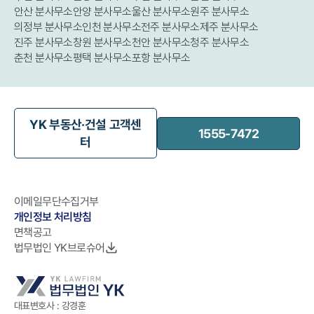
여부가 중요하게 작용할 것"이라고 설명했
안산 분사무소
안양 분사무소
울산 분사무소
원주 분사무소
다.
의정부 분사무소
인천 분사무소
전주 분사무소
제주 분사무소
진주 분사무소
창원 분사무소
천안 분사무소
청주 분사무소
춘천 분사무소
평택 분사무소
포항 분사무소
YK 부동산·건설 고객센
1555-7472
터
이메일무단수집거부
개인정보 처리방침
면책공고
법무법인 YK브로슈어
대표변호사 : 강경훈