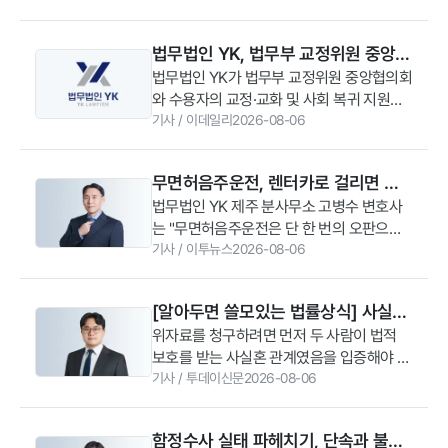
했다. 수용자와 그 가족을 위한 법률 상담 및
교화 멘토링에 본격적으로 나설 계획이
법무법인 YK, 법무부 교정위원 중앙협
다.1998년 설립된 교정위원 중앙협의회는
의회와 수용자 지원 MOU
법무법인 YK가 법무부 교정위원 중앙협의회
법무부 산하 협의체로 전국 4700여 명의 교
와 수용자의 교정·교화 및 사회 복귀 지원을
정위원을 대표하는 기관이다. 종교인과 상담
위한 업무협약(MOU)을 체결했다. YK는 이
기사
/
이데일리
2026-08-06
전문가, 심리치료사, 사회복지사 등 다양한
번 협약을 통해 수용자와 가족을 대상으로
직군으로 구성돼 있다. 수용자 교정교화, 직
법률 상담을 제공하고 교정·교화 활동을 위
업훈련 지원, 심리상담, 재사회화 프로그램
무면허음주운전, 렌터카로 걸리면 어
한 멘토링 지원에도 나설 계획이다.6일 YK
운영 등을 지원하고 있다.YK는 향후 중앙협
떻게 될까? 면허 취소자들이 간과하는
법무법인 YK 제주 분사무소 고병수 변호사
에 따르면 협약식은 지난 5일 서울 강남구
의회 운영 및 행정에 필요한 제반 법률 자문
는 "무면허음주운전은 단 한 번의 오판으로
YK 주사무소에서 열렸다. 행사에는 강경훈
법적 리스크
을 제공할 계획이다. 전국 교정위원 및 그 가
도 형사처벌과 천문학적인 민사상 손해배상
기사
/
이투뉴스
2026-08-06
법무법인 YK 대표변호사를 비롯해 김동현
족을 대상으로 무료 법률 상담 등 다양한 혜
책임을 동반한다. 초범이라 할지라도 사고
고문위원, 김보경 파트너변호사, 장철원 변
택을 제공하며 교정 봉사 활동 중 발생하는
규모나 음주 수치, 무면허 경위 등에 따라 실
호사, 이상엽 최고개인정보보호책임자
법적 고충에 대해서도 법률 조력을 지원한다
[알아두면 쓸모있는 법률상식] 사실혼
형 선고 가능성이 매우 높으며, 집행유예 기
(CPO) 등이 참석했다. 교정위원 중앙협의회
는 구상이다.YK는 이번 협약 이전부터 사내
이혼, 학벌·재력 속인 배우자에게 위자
위자료를 청구하려면 먼저 두 사람이 법적
간 중 재범인 경우에는 구속 수사를 피하기
에서는 유동근 회장, 임영춘 수석부회장, 성
교정 봉사단체인 ‘희망지원단’을 통해 전국
보호를 받는 사실혼 관계였음을 입증해야 한
어렵다”라며 “만약 불미스러운 사고에 휘말
료 청구할 수 있을까
강민 사무총장 등이 자리했다.교정위원 중앙
교정시설 지원 사업을 진행했다. 총 56명 규
다. 사실혼을 증명하는 별도의 공식 서류는
기사
/
투데이신문
2026-08-06
렸다면 혼자서 임의로 판단해 진술을 번복하
협의회는 1998년 설립된 법무부 산하 협의
모인 희망지원단은 김동현 고문이 이끌고 있
없기 때문에 혼인의 의사와 부부로서 공동생
거나 섣부른 합의를 시도하기보다, 사건 발
체로 전국 4700여 명의 교정위원을 대표하
다. 희망지원단은 서울·대구·대전·광주 등 전
활을 했다는 점을 보여줄 객관적인 자료가
생 직후부터 전문적인 법률 검토를 바탕으로
는 기관이다. 종교인과 상담 전문가, 심리치
국 4개 지방교정청 및 산하 교도소·구치소에
함정수사 실태 파헤치기, 단속과 불법
필요하다. 결혼식이나 상견례 사진, 지인들