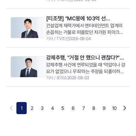
수 있는 금융거래 내역이나 대화 기록 등을
을 최소화할 수 있다. (법무법인 YK 대구 분
추진할 예정이다. 아울러 교정공무원을 대상
하기보다 법률 전문가의 도움을 받아 적절한
사전에 철저히 수집하는 것이 중요하다"라고
사무소 곽태영 변호사)
으로 고소·고발 사건 관련 법률 상담과 소송
보호조치를 신청하고 형사 절차를 진행하는
말했다.
[티조챗] "MC몽에 103억 선
지원, 생활법률 교육 등도 제공할 계획이다.
것이 바람직하다스토킹 행위가 반복된다면
강경훈 대표변호사는 “교정은 수용자가 사
물"→"300억 사기 혐의"…'엔터 큰손'
건설업계 재력가에서 엔터테인먼트 업계의
초기 단계부터 적극적으로 법적 대응을 준비
회 구성원으로 다시 복귀할 수 있도록 돕는
손꼽히는 거물로 떠올랐던 차가원 피아크그
하는 것이 효과적이다. 증거 자료를 체계적
차가원은 왜 구속됐나
중요한 과정”이라며 “수용자와 가족들이 겪
룹 회장 겸 원헌드레드 대표가 끝내 구속됐
기사
/
TV조선
2026-08-04
으로 정리해 수사기관과 법적 절차에 임하는
는 법률적 어려움을 해소할 수 있도록 법률
다. 자사 소속 톱스타들의 지식재산권(IP)을
태도가 피해를 최소화하고 추가 피해를 예방
지원과 교화 활동에 적극 동참하겠다”고 말
미끼로 수백억 원대 선수금(사업권을 확보하
하는 데 도움이 된다.
강제추행, "거절 안 했으니 괜찮다?"
했다.
기 위해 미리 건넨 돈)을 챙기고 지인의 전세
착각이 부르는 법적 처벌
강제추행 사건에 연루되었을 때 '억압이나 강
보증금까지 돌려주지 않은 혐의다.화려한 제
요가 없었으니 무죄'라는 주장을 되풀이하거
국의 왕좌에서 벌어진 300억 대 사기극, 그
나 피해자에게 직접 연락하여 합의를 종용하
기사
/
로이슈
2026-08-03
리고 그 뒤에 숨겨진 임금 체납과 엠씨몽의
는 이들이 적지 않다. 그러나 이는 오히려 자
매서운 폭주까지. 연예계를 소용돌이 속으로
신의 범행을 회피하려 하거나 피해자에게 2
밀어 넣은 차가원 사태의 얽히고설킨 전말을
차 가해를 가하는 것으로 오인되어 수사 기
짚어봤다.경찰은 차 대표와 지인 사이에 오
관의 구속영장 청구나 양형 기준에서 매우
간 54억원도 사기 혐의로 보고 있다.차 대표
1
2
3
4
5
6
7
8
9
10
불리하게 작용할 수 있다. 물리적 강압이 없
는 지인에게 서로 소유한 주택에 각각 전세
었던 사건일수록 당시의 정황, 평소 두 사람
로 들어가자고 제안했다. 지인은 차 대표 측
의 관계, 사건 전후 나누었던 대화 내역 등 정
주택에 입주하며 보증금 54억원을 지급했지
황 증거를 분석해 혐의 성립 여부를 꼼꼼하
만, 차 대표는 자신이 지인 측 주택에 들어가