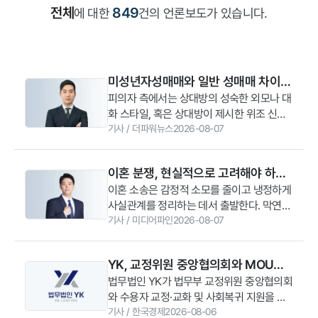
전체
849
에 대한
건의 언론보도가 있습니다.
미성년자성매매와 일반 성매매 차이
점, 아청법 처벌 기준 파헤치기
피의자 측에서는 상대방의 성숙한 외모나 대
화 스타일, 혹은 상대방이 제시한 위조 신분
증 등을 이유로 미성년자인 줄 몰랐다고 주
기사
/
더파워뉴스
2026-08-07
장하는 경우가 많다. 그러나 수사 기관과 법
원은 행위자의 주관적 진술만을 그대로 받아
이혼 분쟁, 현실적으로 고려해야 하는
들이지 않는다. 대화가 이루어진 플랫폼의
핵심 쟁점은? [박수찬 변호사 칼럼]
이혼 소송은 감정적 소모를 줄이고 냉정하게
특성, 이용한 애플리케이션의 연령 제한 여
사실관계를 정리하는 데서 출발한다. 막연한
부, 나누었던 메시지의 내용과 어조, 거래 금
추측으로 권리를 포기하기보다, 구체적인 증
기사
/
미디어파인
2026-08-07
액, 만남이 이루어진 시간과 장소 등 객관적
거를 수집하고 법적 기준에 맞춘 실효성 있
인 정황 증거를 종합적으로 검토하여 미성년
는 대책을 세워야 한다. (법무법인 YK 안양
자임을 알 수 있었는지 여부를 미루어 판단
YK, 교정위원 중앙협의회와 MOU…
분사무소 박수찬 변호사)
한다. 미성년자일 가능성을 미약하게나마 인
수용자 교화·법률지원 협력 [로앤비즈
법무법인 YK가 법무부 교정위원 중앙협의회
식했음에도 행위를 이어갔다면 '미필적 고
와 수용자 교정·교화 및 사회복귀 지원을 위
브리핑]
의'가 인정되어 처벌을 피하기 어렵다.
한 업무협약(MOU)을 체결했다고 6일 발표
기사
/
한국경제
2026-08-06