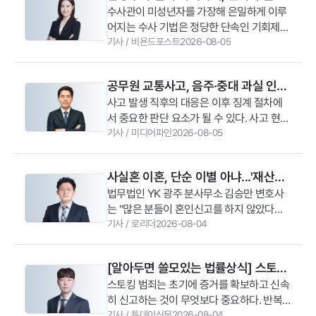
권익 보호에 힘써야 한다”라고 말했다.
료사, 사회복지사 등으로 구성돼 있으며 수
서 수용자 교화 멘토링, 법률 상담 및 교화 프
사이의 결정적 차이
수사관이 미성년자를 가장해 은밀하게 이루
의 진술서, 공동 금융거래 내역, 주민등록등
용자 상담과 교정·교화 프로그램 운영, 직업
로그램에 참여하고 있다.강경훈 YK 대표변
어지는 수사 기법은 정당한 단속인 기회제공
본 등이 주요 증거로 활용될 수 있다.이와 함
훈련 지원, 사회 복귀 지원 등의 활동을 펼치
호사는 “교정은 수용자가 다시 사회의 일원
형 수사와 위법한 범의유발형 함정수사의 경
기사
/
비욘드포스트
2026-08-05
께 기망행위가 사실혼 파탄의 주된 원인이었
고 있다.이번 협약에 따라 양측은 수용자의
으로 건강하게 돌아갈 수 있도록 돕는 중요
계가 매우 모호한 경우가 많다. 수사관이 대
음을 입증하는 과정도 필요하다. 단순한 과
교정·교화 사업 지원과 함께 교정위원 및 가
한 과정”이라며 “수용자와 그 가족들이 겪는
화를 어떻게 이끌어갔는지, 피의자에게 실제
장이나 일시적인 허위가 아니라 혼인 여부를
족을 대상으로 한 법률 지원 체계를 마련하
법률적 어려움을 지원하기 위해 YK 변호사
공무원 교통사고, 음주·중대 과실 인정
범죄 의도가 미리 존재했는지를 대화록에 정
결정할 정도의 중대한 기망이 있었는지, 기
기로 했다.YK는 중앙협의회 운영 과정에서
들이 법률 상담과 교화 멘토링 등에 적극 동
되면 징계까지 이어질 수 있어 [곽태영
사고 발생 직후의 대응은 이후 징계 절차에
황 증거를 바탕으로 치밀하게 분석하여 수사
망이 지속된 기간과 진실을 알게 된 이후 어
필요한 법률 자문을 제공하고 전국 교정위원
참할 것”이라고 말했다.
서 중요한 판단 요소가 될 수 있다. 사고 현장
절차의 정당성을 따져야 한다.
변호사 칼럼]
떤 경위로 관계가 파탄에 이르렀는지 등이
과 가족을 대상으로 무료 법률 상담을 진행
에서는 이탈하지 않고 부상자 구호와 경찰
기사
/
미디어파인
2026-08-05
중요한 판단 요소가 된다. 또한 불면증, 직장
할 예정이다. 또한 교정 봉사 활동 과정에서
신고 등 필요한 조치를 이행해야 하며, 블랙
내 명예 실추, 가족 관계 악화 등 피해자가 겪
발생할 수 있는 법률적 문제에 대해서도 조
박스 영상과 CCTV, 목격자 진술 등 객관적
은 정신적·사회적 손해를 객관적인 자료로
력할 방침이다.앞서 YK는 사내 교정 봉사 조
사실혼 이혼, 단순 이별 아냐...'재산분
인 자료를 확보하는 것도 중요하다. 형사 절
입증하면 위자료 산정에도 도움이 될 수 있
직인 ‘희망지원단’을 통해 교정시설 지원 활
할·위자료' 법적 공방 이어지는 이유
법무법인 YK 광주 분사무소 김승만 변호사
차와 징계 절차가 별도로 진행될 수 있는 공
다.
동을 진행해왔다. 김동현 고문을 단장으로
는 "많은 분들이 혼인신고를 하지 않았다는
무원 교통사고는 초기 대응 과정에서 사실관
변호사와 관계자 등 56명이 참여하고 있으
이유만으로 헤어질 때 자신의 법적 권리를
기사
/
로리더
2026-08-04
계를 명확히 정리하고 적절한 대응 방향을
며 서울·대구·대전·광주 등 전국 지방교정청
포기하거나 반대로 상대방에게 아무런 법적
마련하는 것이 필요하다.공무원 교통사고는
과 산하 교정시설에서 수용자 대상 법률 상
책임이 없다고 오해하곤 한다"라며 "사실혼
형사 절차와 별도로 징계 절차가 진행될 수
담과 교화 프로그램 등을 진행 중이다.향후
[알아두면 쓸모있는 법률상식] 스토킹
이혼 과정에서는 단순 동거와의 차이점을 증
있어 사고 초기 대응이 중요하다. 사고 경위
희망지원단을 통해서는 수용자 자녀 지원과
처벌법, 반복되는 스토킹 괴롭힘 확실
스토킹 범죄는 초기에 증거를 확보하고 신속
명할 수 있는 정황 증거 확보가 승패를 가르
와 과실 정도를 객관적인 자료로 입증하고
교정시설 내 출산 관련 물품 지원, 취약 수용
히 신고하는 것이 무엇보다 중요하다. 반복
는 핵심인 만큼, 혼인 생활의 실체를 입증할
하게 대응하자
징계 절차에도 적극적으로 대응해야 불이익
자 대상 무료 법률 상담, 생활법률 교육 등을
적인 접근이나 연락이 이어진다면 혼자 대응
기사
/
투데이신문
2026-08-04