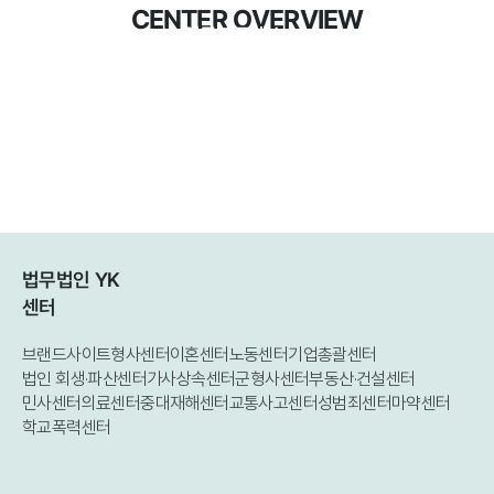
CENTER OVERVIEW
업무프로세스
부동산·건설 구성원
업무사례
의뢰인 후기
법무법인 YK
센터
브랜드사이트
형사센터
이혼센터
노동센터
기업총괄센터
법인 회생·파산센터
가사상속센터
군형사센터
부동산·건설센터
민사센터
의료센터
중대재해센터
교통사고센터
성범죄센터
마약센터
학교폭력센터